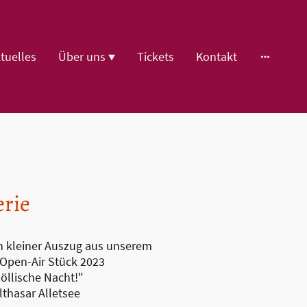
tuelles
Über uns
Tickets
Kontakt
erie
in kleiner Auszug aus unserem
 Open-Air Stück 2023
höllische Nacht!"
lthasar Alletsee