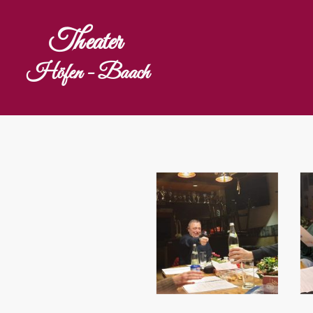
Theater
Höfen - Baach