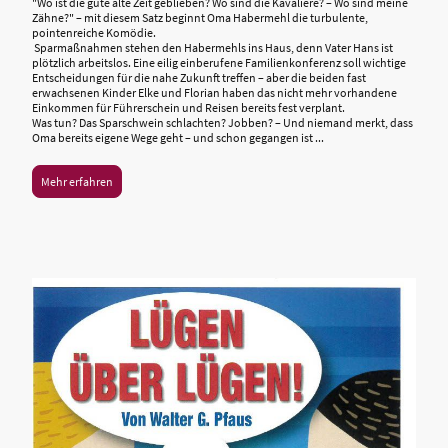
"Wo ist die gute alte Zeit geblieben? Wo sind die Kavaliere? – Wo sind meine
Zähne?" – mit diesem Satz beginnt Oma Habermehl die turbulente,
pointenreiche Komödie.
Sparmaßnahmen stehen den Habermehls ins Haus, denn Vater Hans ist
plötzlich arbeitslos. Eine eilig einberufene Familienkonferenz soll wichtige
Entscheidungen für die nahe Zukunft treffen – aber die beiden fast
erwachsenen Kinder Elke und Florian haben das nicht mehr vorhandene
Einkommen für Führerschein und Reisen bereits fest verplant.
Was tun? Das Sparschwein schlachten? Jobben? – Und niemand merkt, dass
Oma bereits eigene Wege geht – und schon gegangen ist ...
Mehr erfahren