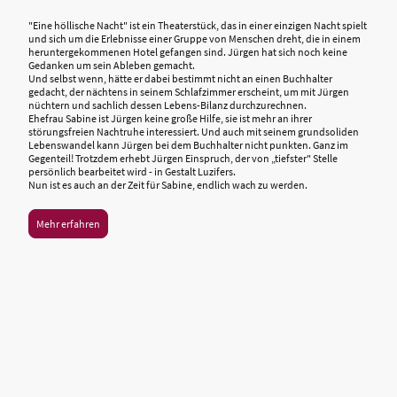
"Eine höllische Nacht" ist ein Theaterstück, das in einer einzigen Nacht spielt
und sich um die Erlebnisse einer Gruppe von Menschen dreht, die in einem
heruntergekommenen Hotel gefangen sind. Jürgen hat sich noch keine
Gedanken um sein Ableben gemacht.
Und selbst wenn, hätte er dabei bestimmt nicht an einen Buchhalter
gedacht, der nächtens in seinem Schlafzimmer erscheint, um mit Jürgen
nüchtern und sachlich dessen Lebens-Bilanz durchzurechnen.
Ehefrau Sabine ist Jürgen keine große Hilfe, sie ist mehr an ihrer
störungsfreien Nachtruhe interessiert. Und auch mit seinem grundsoliden
Lebenswandel kann Jürgen bei dem Buchhalter nicht punkten. Ganz im
Gegenteil! Trotzdem erhebt Jürgen Einspruch, der von „tiefster" Stelle
persönlich bearbeitet wird - in Gestalt Luzifers.
Nun ist es auch an der Zeit für Sabine, endlich wach zu werden.
Mehr erfahren