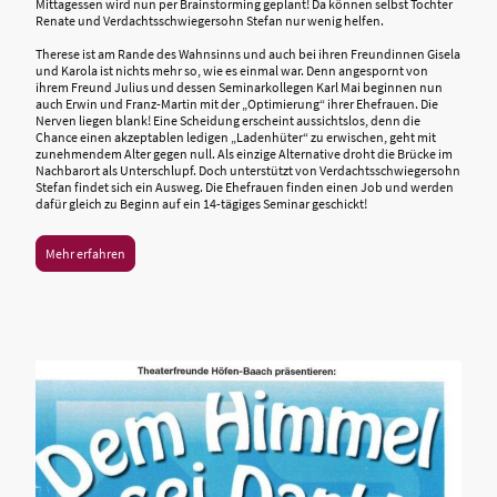
Mittagessen wird nun per Brainstorming geplant! Da können selbst Tochter
Renate und Verdachtsschwiegersohn Stefan nur wenig helfen.
Therese ist am Rande des Wahnsinns und auch bei ihren Freundinnen Gisela
und Karola ist nichts mehr so, wie es einmal war. Denn angespornt von
ihrem Freund Julius und dessen Seminarkollegen Karl Mai beginnen nun
auch Erwin und Franz-Martin mit der „Optimierung“ ihrer Ehefrauen. Die
Nerven liegen blank! Eine Scheidung erscheint aussichtslos, denn die
Chance einen akzeptablen ledigen „Ladenhüter“ zu erwischen, geht mit
zunehmendem Alter gegen null. Als einzige Alternative droht die Brücke im
Nachbarort als Unterschlupf. Doch unterstützt von Verdachtsschwiegersohn
Stefan findet sich ein Ausweg. Die Ehefrauen finden einen Job und werden
dafür gleich zu Beginn auf ein 14-tägiges Seminar geschickt!
Mehr erfahren