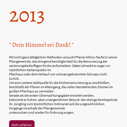
2013
" Dem Himmel sei Dank! "
Mit nicht ganz alltäglichen Methoden versucht Pfarrer Alfons Teufel in seiner
Pfarrgemeinde, das dringend benötigte Geld für die Renovierung der
sanierungsbedürftigen Kirche aufzutreiben. Dabei schreckt er sogar vor
nächtlichen Kartenspielen im
Pfarrhaus oder dem Verkauf von schwarz gebranntem Schnaps nicht
zurück.
Um eine weitere Geldquelle für die Kirchenrenovierung zu erschließen,
beschließt der Pfarrer im Alleingang, die vielen leerstehenden Zimmer im
großen Pfarrhaus zu vermieten.
Gerade als die ersten Übernachtungsgäste erwartet werden,
bekommt er hohen, aber unangenehmen Besuch: der strenge Domkapitular
Dr. Jüngling vom bischöflichen Ordinariat soll die ungewöhnlichen
Vorgänge innerhalb der Pfarrgemeinde
untersuchen und wieder für Ordnung sorgen.
Mehr erfahren