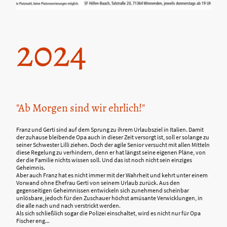
2024
"Ab Morgen sind wir ehrlich!"
Franz und Gerti sind auf dem Sprung zu ihrem Urlaubsziel in Italien. Damit
der zuhause bleibende Opa auch in dieser Zeit versorgt ist, soll er solange zu
seiner Schwester Lilli ziehen. Doch der agile Senior versucht mit allen Mitteln
diese Regelung zu verhindern, denn er hat längst seine eigenen Pläne, von
der die Familie nichts wissen soll. Und das ist noch nicht sein einziges
Geheimnis.
Aber auch Franz hat es nicht immer mit der Wahrheit und kehrt unter einem
Vorwand ohne Ehefrau Gerti von seinem Urlaub zurück. Aus den
gegenseitigen Geheimnissen entwickeln sich zunehmend scheinbar
unlösbare, jedoch für den Zuschauer höchst amüsante Verwicklungen, in
die alle nach und nach verstrickt werden.
Als sich schließlich sogar die Polizei einschaltet, wird es nicht nur für Opa
Fischer eng...