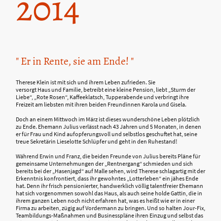
2014
" Er in Rente, sie am Ende! "
Therese Klein ist mit sich und ihrem Leben zufrieden. Sie
versorgt Haus und Familie, betreibt eine kleine Pension, liebt „Sturm der
Liebe“, „Rote Rosen“, Kaffeeklatsch, Tupperabende und verbringt ihre
Freizeit am liebsten mit ihren beiden Freundinnen Karola und Gisela.
Doch an einem Mittwoch im März ist dieses wunderschöne Leben plötzlich
zu Ende. Ehemann Julius verlässt nach 43 Jahren und 5 Monaten, in denen
er für Frau und Kind aufopferungsvoll und selbstlos geschuftet hat, seine
treue Sekretärin Lieselotte Schlüpfer und geht in den Ruhestand!
Während Erwin und Franz, die beiden Freunde von Julius bereits Pläne für
gemeinsame Unternehmungen der „Rentnergang“ schmieden und sich
bereits bei der „Hasenjagd“ auf Malle sehen, wird Therese schlagartig mit der
Erkenntnis konfrontiert, dass ihr gewohntes „Lotterleben“ ein jähes Ende
hat. Denn ihr frisch pensionierter, handwerklich völlig talentfreier Ehemann
hat sich vorgenommen sowohl das Haus, als auch seine holde Gattin, die in
ihrem ganzen Leben noch nicht erfahren hat, was es heißt wie er in einer
Firma zu arbeiten, zügig auf Vordermann zu bringen. Und so halten Jour-Fix,
Teambildungs-Maßnahmen und Businesspläne ihren Einzug und selbst das