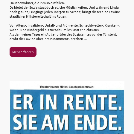
Hausbewohner, die ihm so einfallen.
Da bietet der Sozialstaat doch etliche Möglichkeiten. Und während Linda
noch glaubt, Eric ginge jeden Morgen zur Arbeit, bringt dieser eine Lawine
staatlicher Hilfsbereitschaft ins Rollen.
Von Alters-, Invaliden-, Unfall- und Frührente, Schlechtwetter-, Kranken-,
Wohn- und Kindergeld bis zur Schulmilch lässt er nichts aus.
Als dann eines Tages ein Außenprüfer des Sozialamtes vor der Tür steht,
droht die Lawine über ihm zusammenzubrechen …
Mehr erfahren