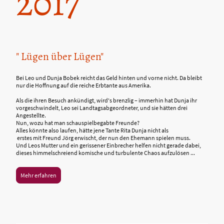
2017
" Lügen über Lügen"
Bei Leo und Dunja Bobek reicht das Geld hinten und vorne nicht. Da bleibt
nur die Hoffnung auf die reiche Erbtante aus Amerika.
Als die ihren Besuch ankündigt, wird's brenzlig – immerhin hat Dunja ihr
vorgeschwindelt, Leo sei Landtagsabgeordneter, und sie hätten drei
Angestellte.
Nun, wozu hat man schauspielbegabte Freunde?
Alles könnte also laufen, hätte jene Tante Rita Dunja nicht als
erstes mit Freund Jörg erwischt, der nun den Ehemann spielen muss.
Und Leos Mutter und ein gerissener Einbrecher helfen nicht gerade dabei,
dieses himmelschreiend komische und turbulente Chaos aufzulösen ...
Mehr erfahren