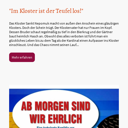
"Im Kloster ist der Teufel los!"
Das Kloster Sankt Nepomuk macht von außen den Anschein eines gläubigen
Klosters. Doch der Schein trügt. Der Klostervater hat nur Frauen im Kopf.
Dessen Bruder schaut regelmäßig zu tief in den Bierkrug und der Gärtner
baut heimlich Hasch an. Obwohl dies alles verboten ist führt man ein
glückliches Leben bis zu dem Tag als der Kardinal einen Aufpasser ins Kloster
einschleust. Und das Chaos nimmt seinen Lauf...
Mehr erfahren