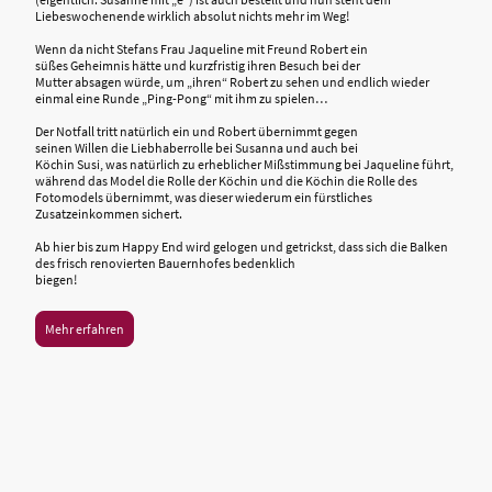
Liebeswochenende wirklich absolut nichts mehr im Weg!
Wenn da nicht Stefans Frau Jaqueline mit Freund Robert ein
süßes Geheimnis hätte und kurzfristig ihren Besuch bei der
Mutter absagen würde, um „ihren“ Robert zu sehen und endlich wieder
einmal eine Runde „Ping-Pong“ mit ihm zu spielen…
Der Notfall tritt natürlich ein und Robert übernimmt gegen
seinen Willen die Liebhaberrolle bei Susanna und auch bei
Köchin Susi, was natürlich zu erheblicher Mißstimmung bei Jaqueline führt,
während das Model die Rolle der Köchin und die Köchin die Rolle des
Fotomodels übernimmt, was dieser wiederum ein fürstliches
Zusatzeinkommen sichert.
Ab hier bis zum Happy End wird gelogen und getrickst, dass sich die Balken
des frisch renovierten Bauernhofes bedenklich
biegen!
Mehr erfahren