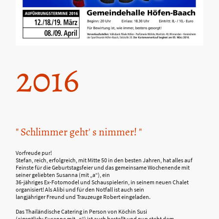
2016
" Schlimmer geht' s nimmer! "
Vorfreude pur!
Stefan, reich, erfolgreich, mit Mitte 50 in den besten Jahren, hat alles auf
Feinste für die Geburtstagsfeier und das gemeinsame Wochenende mit
seiner geliebten Susanna (mit „a“), ein
36-jähriges Ex-Fotomodel und Schauspielerin, in seinem neuen Chalet
organisiert! Als Alibi und für den Notfall ist auch sein
langjähriger Freund und Trauzeuge Robert eingeladen.
Das Thailändische Catering in Person von Köchin Susi
(eigentlich: Susanne mit „e“) ist auch bestellt und nun steht dem