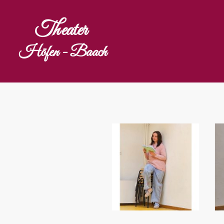
Theater
Höfen - Baach