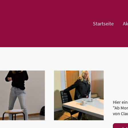
Startseite
Ak
Hier ei
"Ab Mor
von Cla